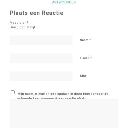
ANTWOORDEN
Plaats een Reactie
Meepraten?
Draag gerust bij!
*
Naam
*
E-mail
Site
Mijn naam, e-mail en site opslaan in deze browser voor de
volgende keer wanneer ik een reactie plaats.