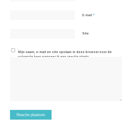
*
E-mail
Site
Mijn naam, e-mail en site opslaan in deze browser voor de
volgende keer wanneer ik een reactie plaats.