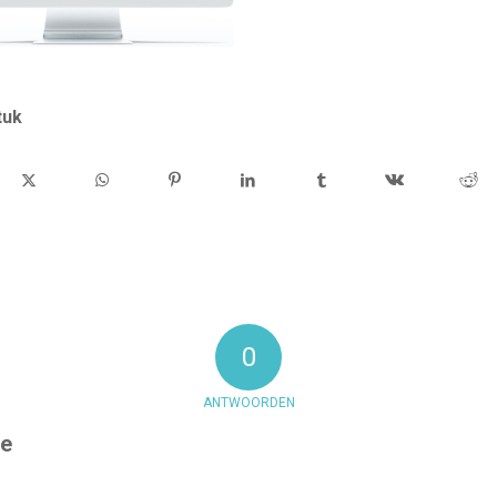
tuk
0
ANTWOORDEN
ie