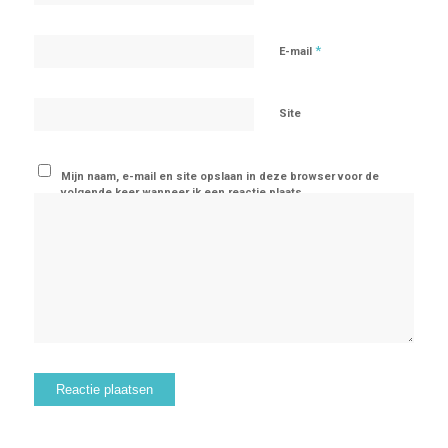
*
E-mail
Site
Mijn naam, e-mail en site opslaan in deze browser voor de
volgende keer wanneer ik een reactie plaats.